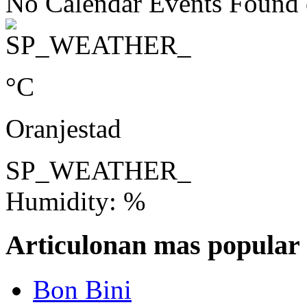
No Calendar Events Found o
°C
Oranjestad
SP_WEATHER_
Humidity: %
Articulonan mas popular
Bon Bini